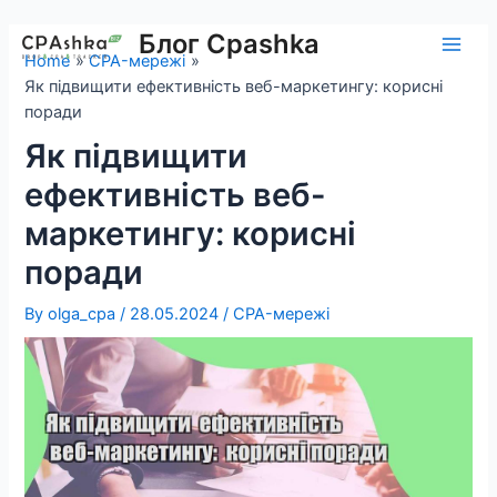
Skip
to
Блог Cpashka
Main
Home
CPA-мережі
content
Як підвищити ефективність веб-маркетингу: корисні
Men
поради
Як підвищити
ефективність веб-
маркетингу: корисні
поради
By
olga_cpa
/
28.05.2024
/
CPA-мережі