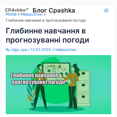
Skip
to
Блог Cpashka
Main
Home
Нейросітки
content
Глибинне навчання в прогнозуванні погоди
Men
Глибинне навчання в
прогнозуванні погоди
By
olga_cpa
/
13.03.2025
/
Нейросітки