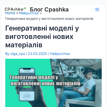
Skip
to
Блог Cpashka
Main
Home
Нейросітки
content
Генеративні моделі у виготовленні нових матеріалів
Men
Генеративні моделі у
виготовленні нових
матеріалів
By
olga_cpa
/
23.03.2025
/
Нейросітки