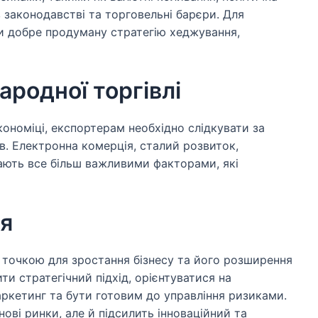
 в законодавстві та торговельні барєри. Для
и добре продуману стратегію хеджування,
ародної торгівлі
кономіці, експортерам необхідно слідкувати за
. Електронна комерція, сталий розвиток,
тають все більш важливими факторами, які
я
 точкою для зростання бізнесу та його розширення
и стратегічний підхід, орієнтуватися на
аркетинг та бути готовим до управління ризиками.
нові ринки, але й підсилить інноваційний та