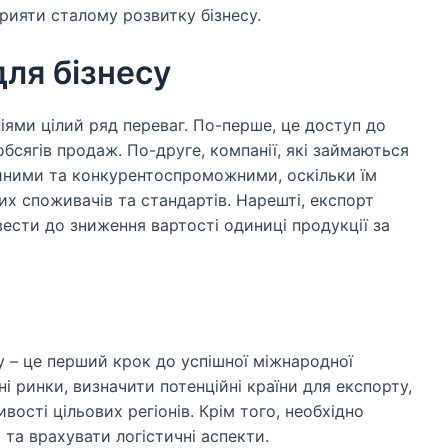
рияти сталому розвитку бізнесу.
ля бізнесу
іями цілий ряд переваг. По-перше, це доступ до
бсягів продаж. По-друге, компанії, які займаються
ійними та конкурентоспроможними, оскільки їм
их споживачів та стандартів. Нарешті, експорт
вести до зниження вартості одиниці продукції за
у – це перший крок до успішної міжнародної
ні ринки, визначити потенційні країни для експорту,
вості цільових регіонів. Крім того, необхідно
та врахувати логістичні аспекти.