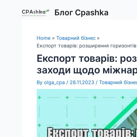
Skip
Блог Cpashka
to
content
Home
Товарний бізнес
Експорт товарів: розширення горизонтів
Експорт товарів: ро
заходи щодо міжнаро
By
olga_cpa
/
28.11.2023
/
Товарний бізне