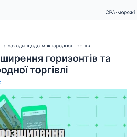
CPA-мережі
 та заходи щодо міжнародної торгівлі
зширення горизонтів та
дної торгівлі
с