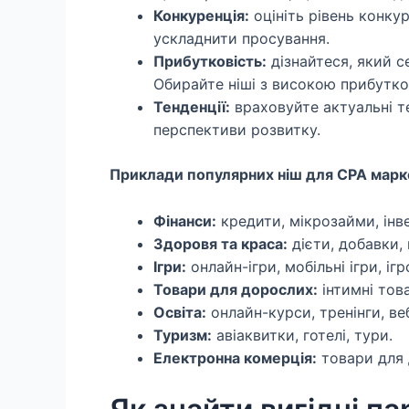
Конкуренція:
оцініть рівень конкур
ускладнити просування.
Прибутковість:
дізнайтеся, який с
Обирайте ніші з високою прибутко
Тенденції:
враховуйте актуальні те
перспективи розвитку.
Приклади популярних ніш для CPA марк
Фінанси:
кредити, мікрозайми, інве
Здоровя та краса:
дієти, добавки,
Ігри:
онлайн-ігри, мобільні ігри, ігр
Товари для дорослих:
інтимні тов
Освіта:
онлайн-курси, тренінги, ве
Туризм:
авіаквитки, готелі, тури.
Електронна комерція:
товари для д