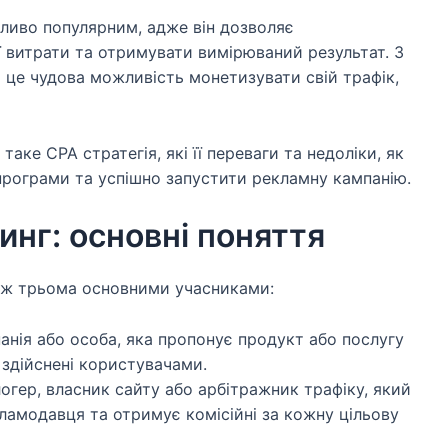
бливо популярним, адже він дозволяє
 витрати та отримувати вимірюваний результат. З
) це чудова можливість монетизувати свій трафік,
таке CPA стратегія, які її переваги та недоліки, як
 програми та успішно запустити рекламну кампанію.
нг: основні поняття
між трьома основними учасниками:
нія або особа, яка пропонує продукт або послугу
, здійснені користувачами.
огер, власник сайту або арбітражник трафіку, який
ламодавця та отримує комісійні за кожну цільову