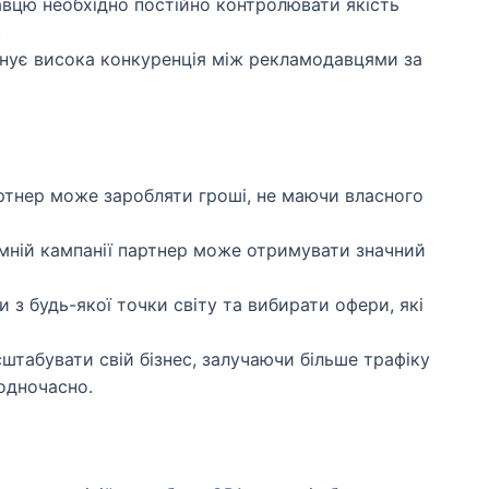
вцю необхідно постійно контролювати якість
.
існує висока конкуренція між рекламодавцями за
артнер може заробляти гроші, не маючи власного
амній кампанії партнер може отримувати значний
 з будь-якої точки світу та вибирати офери, які
табувати свій бізнес, залучаючи більше трафіку
одночасно.