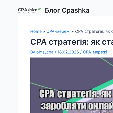
Skip
Блог Cpashka
to
content
Home
CPA-мережі
CPA стратегія: як
CPA стратегія: як с
By
olga_cpa
/
18.02.2026
/
CPA-мережі