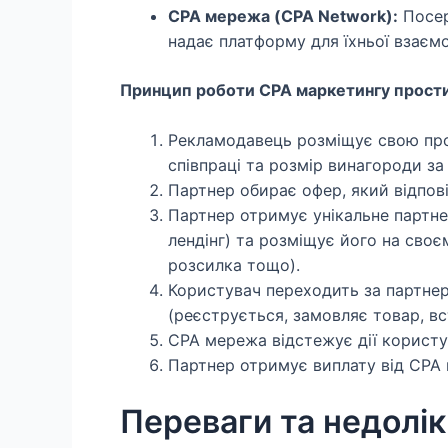
CPA мережа (CPA Network):
Посер
надає платформу для їхньої взаємо
Принцип роботи CPA маркетингу прост
Рекламодавець розміщує свою про
співпраці та розмір винагороди за
Партнер обирає офер, який відповід
Партнер отримує унікальне партне
лендінг) та розміщує його на своєм
розсилка тощо).
Користувач переходить за партнер
(реєструється, замовляє товар, в
CPA мережа відстежує дії користув
Партнер отримує виплату від CPA м
Переваги та недолі