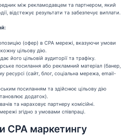
едник між рекламодавцем та партнером, який
дії, відстежує результати та забезпечує виплати.
ий:
позицію (офер) в CPA мережі, вказуючи умови
 кожну цільову дію.
ає його цільовій аудиторії та трафіку.
рське посилання або рекламний матеріал (банер,
у ресурсі (сайт, блог, соціальна мережа, email-
ським посиланням та здійснює цільову дію
становлює додаток).
ачів та нараховує партнеру комісійні.
ережі згідно з умовами співпраці.
ки CPA маркетингу