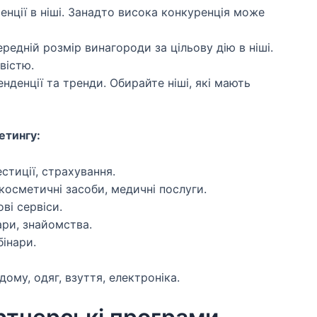
енції в ніші. Занадто висока конкуренція може
ередній розмір винагороди за цільову дію в ніші.
вістю.
нденції та тренди. Обирайте ніші, які мають
етингу:
стиції, страхування.
 косметичні засоби, медичні послуги.
ові сервіси.
ари, знайомства.
бінари.
ому, одяг, взуття, електроніка.