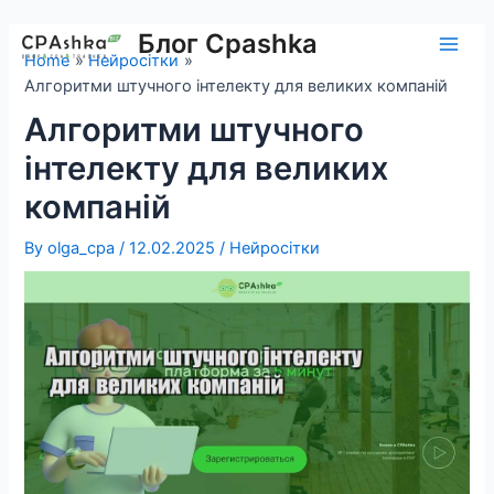
Skip
to
Блог Cpashka
Main
Home
Нейросітки
content
Алгоритми штучного інтелекту для великих компаній
Men
Алгоритми штучного
інтелекту для великих
компаній
By
olga_cpa
/
12.02.2025
/
Нейросітки