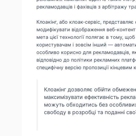
рекламодавців і фахівців з арбітражу тра
Клоакінг, або клоак-сервіс, представля
модифікувати відображення веб-контенту
мета цієї технології полягає в тому, що
користувачам і зовсім інший — автомат
особливо корисно для рекламодавців, як
відповідно до політики рекламних плат
специфічну версію пропозиції кінцевим 
Клоакінг дозволяє обійти обмеженн
максимізувати ефективність рекл
можуть обходитись без особливих
свободу в розробці та поданні св