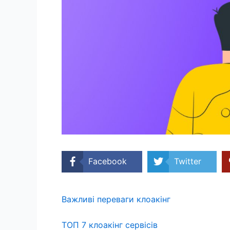
Facebook
Twitter
Важливі переваги клоакінг
ТОП 7 клоакінг сервісів