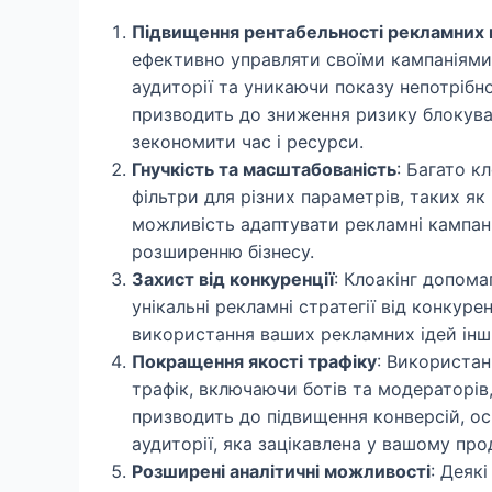
Підвищення рентабельності рекламних 
ефективно управляти своїми кампаніями
аудиторії та уникаючи показу непотрібн
призводить до зниження ризику блокува
зекономити час і ресурси.
Гнучкість та масштабованість
: Багато к
фільтри для різних параметрів, таких як 
можливість адаптувати рекламні кампанії
розширенню бізнесу.
Захист від конкуренції
: Клоакінг допом
унікальні рекламні стратегії від конкур
використання ваших рекламних ідей інш
Покращення якості трафіку
: Використан
трафік, включаючи ботів та модераторів
призводить до підвищення конверсій, о
аудиторії, яка зацікавлена у вашому прод
Розширені аналітичні можливості
: Деяк