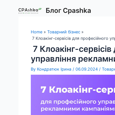
Skip
Блог Cpashka
to
content
Home
Товарний бізнес
7 Клоакінг-сервісів для професійного у
7 Клоакінг-сервісів
управління рекламн
By
Кондратюк Ірина
/
06.09.2024
/
Товар