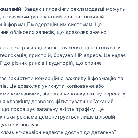
кампаній
: Завдяки клоакінгу рекламодавці можуть
, показуючи релевантний контент цільовій
ої інформації модераційним системам. Це
ння облікових записів, що дозволяє значно
лоакінг-сервісів дозволяють легко налаштовувати
геолокація, пристрій, браузер і IP-адреса. Це надає
 до різних ринків і аудиторій, що сприяє
агає захистити комерційно важливу інформацію та
ентів. Це дозволяє уникнути копіювання або
ими компаніями, зберігаючи конкурентну перевагу.
ня клоакінгу дозволяє фільтрувати небажаний
, що покращує загальну якість трафіку. Це
скільки реклама демонструється лише цільовій
укті чи послузі.
і клоакінг-сервіси надають доступ до детальної