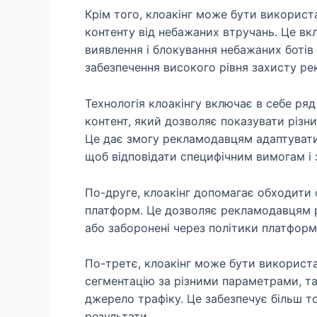
Крім того, клоакінг може бути використ
контенту від небажаних втручань. Це вк
виявлення і блокування небажаних ботів
забезпечення високого рівня захисту рек
Технологія клоакінгу включає в себе ря
контент, який дозволяє показувати різни
Це дає змогу рекламодавцям адаптувати
щоб відповідати специфічним вимогам і 
По-друге, клоакінг допомагає обходити
платформ. Це дозволяє рекламодавцям ре
або заборонені через політики платформ
По-третє, клоакінг може бути використа
сегментацію за різними параметрами, т
джерело трафіку. Це забезпечує більш то
результати.