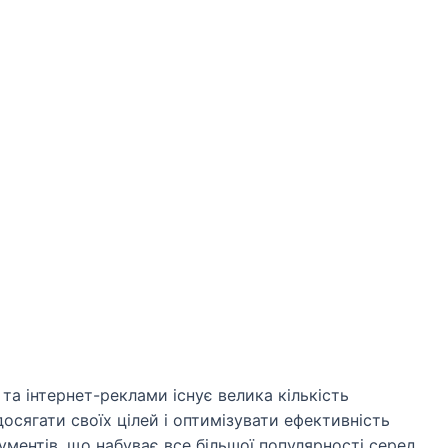
та інтернет-реклами існує велика кількість
досягати своїх цілей і оптимізувати ефективність
ументів, що набуває все більшої популярності серед