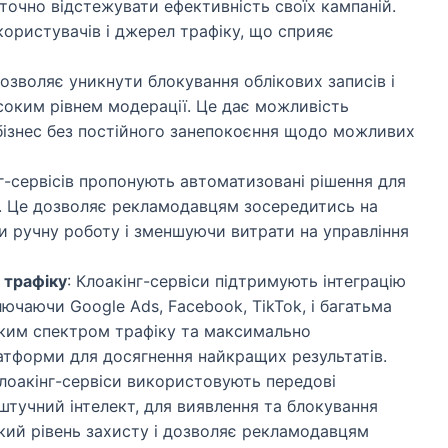
очно відстежувати ефективність своїх кампаній.
користувачів і джерел трафіку, що сприяє
дозволяє уникнути блокування облікових записів і
соким рівнем модерації. Це дає можливість
 бізнес без постійного занепокоєння щодо можливих
нг-сервісів пропонують автоматизовані рішення для
у. Це дозволяє рекламодавцям зосередитись на
чи ручну роботу і зменшуючи витрати на управління
 трафіку
: Клоакінг-сервіси підтримують інтеграцію
чаючи Google Ads, Facebook, TikTok, і багатьма
оким спектром трафіку та максимально
тформи для досягнення найкращих результатів.
клоакінг-сервіси використовують передові
 штучний інтелект, для виявлення та блокування
кий рівень захисту і дозволяє рекламодавцям