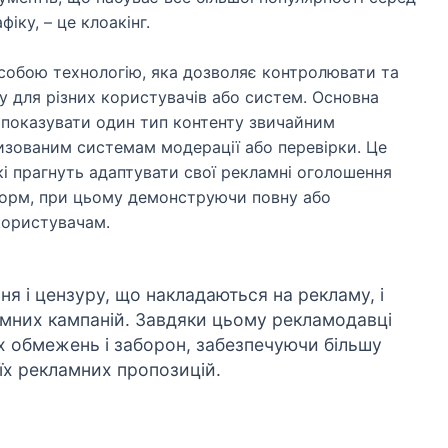
фіку, – це клоакінг.
є собою технологію, яка дозволяє контролювати та
 для різних користувачів або систем. Основна
б показувати один тип контенту звичайним
изованим системам модерації або перевірки. Це
і прагнуть адаптувати свої рекламні оголошення
форм, при цьому демонструючи повну або
користувачам.
я і цензуру, що накладаються на рекламу, і
амних кампаній. Завдяки цьому рекламодавці
 обмежень і заборон, забезпечуючи більшу
оїх рекламних пропозицій.