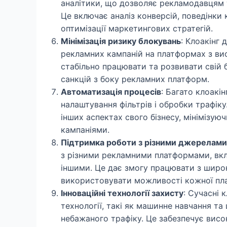
аналітики, що дозволяє рекламодавцям т
Це включає аналіз конверсій, поведінки 
оптимізації маркетингових стратегій.
Мінімізація ризику блокувань
: Клоакінг 
рекламних кампаній на платформах з ви
стабільно працювати та розвивати свій
санкцій з боку рекламних платформ.
Автоматизація процесів
: Багато клоакі
налаштування фільтрів і обробки трафік
інших аспектах свого бізнесу, мінімізую
кампаніями.
Підтримка роботи з різними джерелами
з різними рекламними платформами, вклю
іншими. Це дає змогу працювати з шир
використовувати можливості кожної пла
Інноваційні технології захисту
: Сучасні 
технології, такі як машинне навчання та
небажаного трафіку. Це забезпечує висо