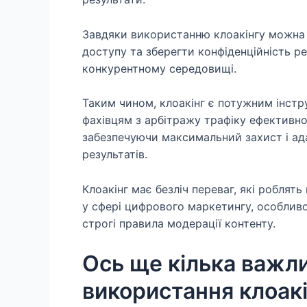
Завдяки використанню клоакінгу можна 
доступу та зберегти конфіденційність 
конкурентному середовищі.
Таким чином, клоакінг є потужним інст
фахівцям з арбітражу трафіку ефективн
забезпечуючи максимальний захист і ад
результатів.
Клоакінг має безліч переваг, які роблят
у сфері цифрового маркетингу, особлив
строгі правила модерації контенту.
Ось ще кілька важл
використання клоакі