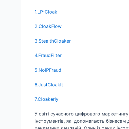
1.LP-Cloak
2.CloakFlow
3.StealthCloaker
4.FraudFilter
5.NoIPFraud
6.JustCloakIt
7.Cloakerly
У світі сучасного цифрового маркетингу 
інструментів, які допомагають бізнесам 
рекламних кампаній. Один із таких інстр